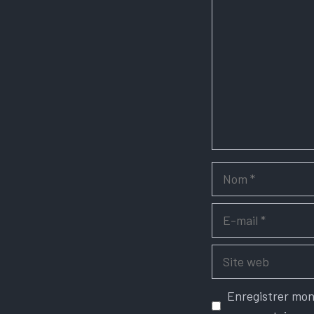
Nom
E-
mail
Site
web
Enregistrer mon