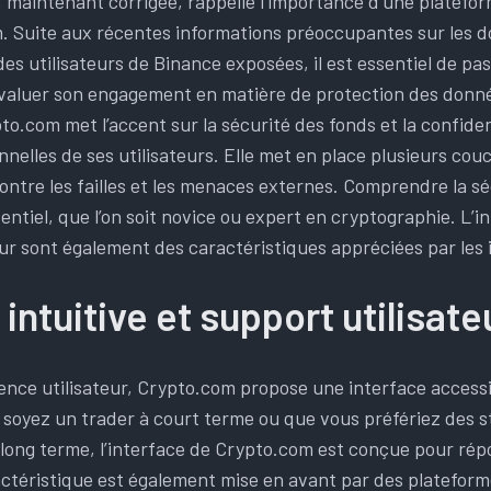
maintenant corrigée, rappelle l’importance d’une platefor
 Suite aux récentes informations préoccupantes sur les 
s utilisateurs de Binance exposées, il est essentiel de pa
valuer son engagement en matière de protection des donn
o.com met l’accent sur la sécurité des fonds et la confiden
nelles de ses utilisateurs. Elle met en place plusieurs cou
ontre les failles et les menaces externes. Comprendre la s
ntiel, que l’on soit novice ou expert en cryptographie. L’in
eur sont également des caractéristiques appréciées par les 
 intuitive et support utilisate
nce utilisateur, Crypto.com propose une interface accessib
 soyez un trader à court terme ou que vous préfériez des s
 long terme, l’interface de Crypto.com est conçue pour ré
actéristique est également mise en avant par des platefor