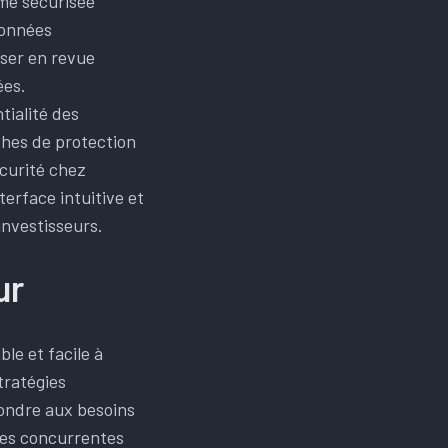
me sécurisée
données
sser en revue
ées.
tialité des
ches de protection
écurité chez
terface intuitive et
investisseurs.
ur
le et facile à
tratégies
pondre aux besoins
mes concurrentes