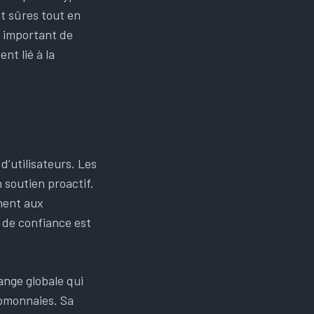
t sûres tout en
t important de
nt lié à la
utilisateurs. Les
 soutien proactif.
ment aux
n de confiance est
nge globale qui
tomonnaies. Sa