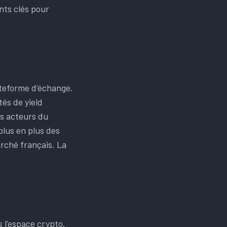
ints clés pour
ateforme d’échange.
és de yield
es acteurs du
plus en plus des
rché français. La
 l’espace crypto.