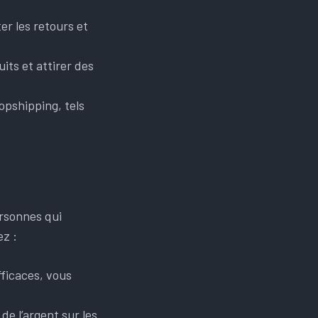
r les retours et
its et attirer des
ropshipping, tels
rsonnes qui
ez :
fficaces, vous
de l’argent sur les