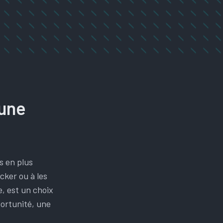
 une
s en plus
cker ou à les
, est un choix
portunité, une